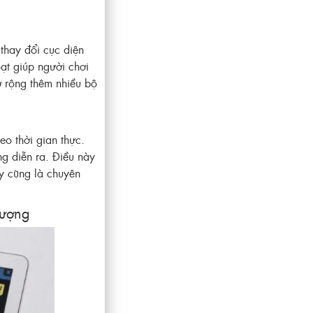
 thay đổi cục diện
ạt giúp người chơi
ở rộng thêm nhiều bộ
o thời gian thực.
ng diễn ra. Điều này
ây cũng là chuyên
Tượng