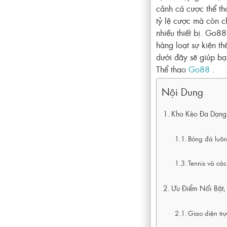
cảnh cá cược thể th
tỷ lệ cược mà còn ch
nhiều thiết bị. Go8
hàng loạt sự kiện th
dưới đây sẽ giúp bạ
Thể thao
Go88
.
Nội Dung
Kho Kèo Đa Dạng
Bóng đá luôn
Tennis và cá
Ưu Điểm Nổi Bật,
Giao diện tr