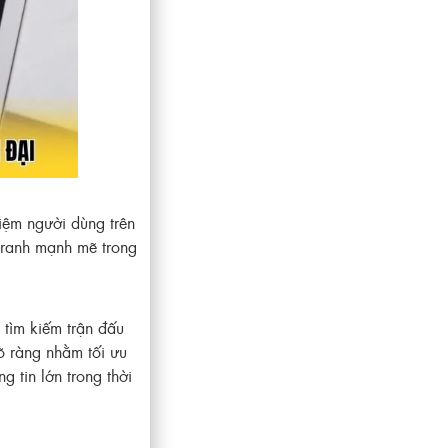
iệm người dùng trên
 tranh mạnh mẽ trong
 tìm kiếm trận đấu
rõ ràng nhằm tối ưu
g tin lớn trong thời