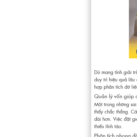
Ch
Dù mang tính giải tr
duy trì hiệu quả lâ
hợp phân tích dữ liệ
Quản lý vốn giúp d
Một trong những sai
thấy chắc thắng. Cá
dài hơn. Việc đặt gi
thiếu tỉnh táo.
Phân tích phong độ