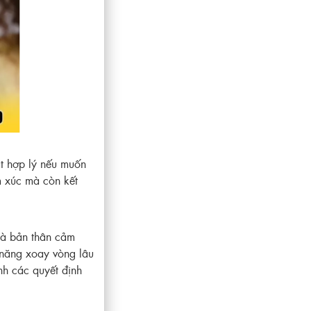
ật hợp lý nếu muốn
m xúc mà còn kết
mà bản thân cảm
ả năng xoay vòng lâu
nh các quyết định