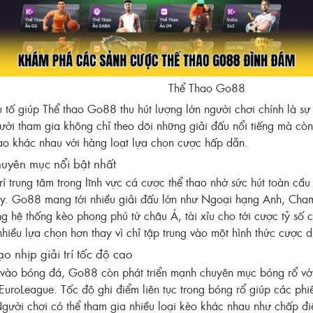
hể Thao Go88
 tố giúp Thể thao Go88 thu hút lượng lớn người chơi chính là sự
ời tham gia không chỉ theo dõi những giải đấu nổi tiếng mà còn
ao khác nhau với hàng loạt lựa chọn cược hấp dẫn.
huyên mục nổi bật nhất
rí trung tâm trong lĩnh vực cá cược thể thao nhờ sức hút toàn cầu
ày. Go88 mang tới nhiều giải đấu lớn như Ngoại hạng Anh, Cham
ng hệ thống kèo phong phú từ châu Á, tài xỉu cho tới cược tỷ số 
hiều lựa chọn hơn thay vì chỉ tập trung vào một hình thức cược d
o nhịp giải trí tốc độ cao
 vào bóng đá, Go88 còn phát triển mạnh chuyên mục bóng rổ với
roLeague. Tốc độ ghi điểm liên tục trong bóng rổ giúp các phiê
Người chơi có thể tham gia nhiều loại kèo khác nhau như chấp đ