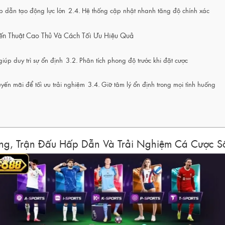
ấp dẫn tạo động lực lớn
Hệ thống cập nhật nhanh tăng độ chính xác
ến Thuật Cao Thủ Và Cách Tối Ưu Hiệu Quả
iúp duy trì sự ổn định
Phân tích phong độ trước khi đặt cược
yến mãi để tối ưu trải nghiệm
Giữ tâm lý ổn định trong mọi tình huống
ng, Trận Đấu Hấp Dẫn Và Trải Nghiệm Cá Cược S