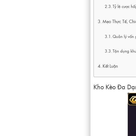
Tỷ lệ cược h
Mẹo Thực Tế, Chi
Quản lý vốn g
Tận dụng khu
Kết Luận
Kho Kèo Đa Dạ