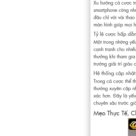
Xu hướng cá cược tr
smartphone cũng như
đâu chỉ với vài thao
màn hình giúp mọi h
Tỷ lệ cược hấp dẫn
Một trong những yếu
cạnh tranh cho nhiều
thưởng khi tham gia
trường giải trí giàu
Hệ thống cập nhật
Trong cá cược thể th
thường xuyên cập nh
xác hơn. Đây là yếu 
chuyên sâu trước gi
Mẹo Thực Tế, C