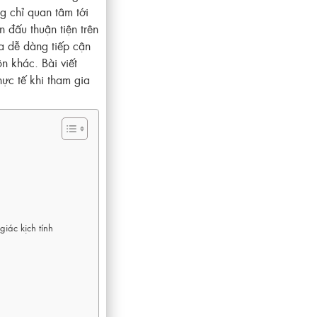
g chỉ quan tâm tới
n đấu thuận tiện trên
ia dễ dàng tiếp cận
n khác. Bài viết
ực tế khi tham gia
giác kịch tính