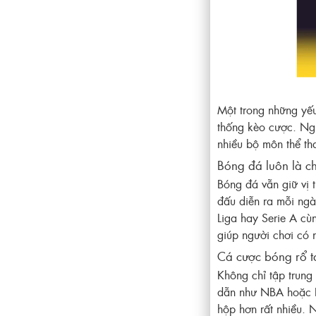
T
Một trong những yếu
thống kèo cược. Ngư
nhiều bộ môn thể th
Bóng đá luôn là c
Bóng đá vẫn giữ vị t
đấu diễn ra mỗi ng
Liga hay Serie A cù
giúp người chơi có n
Cá cược bóng rổ tạ
Không chỉ tập trung
dẫn như NBA hoặc Eu
hộp hơn rất nhiều. 