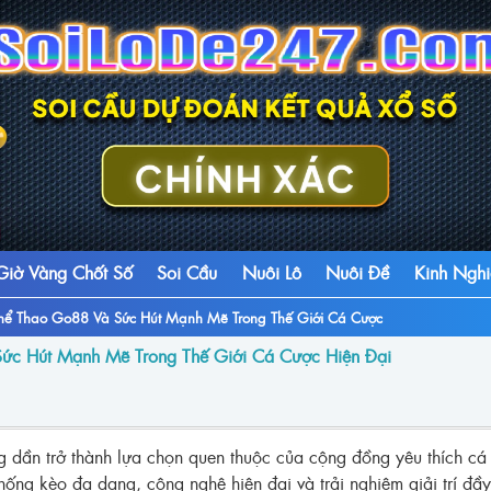
Giờ Vàng Chốt Số
Soi Cầu
Nuôi Lô
Nuôi Đề
Kinh Ngh
hể Thao Go88 Và Sức Hút Mạnh Mẽ Trong Thế Giới Cá Cược
ức Hút Mạnh Mẽ Trong Thế Giới Cá Cược Hiện Đại
dần trở thành lựa chọn quen thuộc của cộng đồng yêu thích cá 
thống kèo đa dạng, công nghệ hiện đại và trải nghiệm giải trí đầ