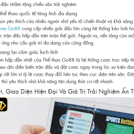
 đấu nhằm tăng chiều sâu trải nghiệm.
thể thao quốc tế tăng tính đa dạng
họn yêu thích của nhiều người nhờ yếu tố chiến thuật và khả năng
ame Go88
cung cấp nhiều giải đấu lớn cùng hệ thống kèo linh ho
c trận đấu hấp dẫn trên toàn thế giới. Ngoài ra, nền tảng còn m
ứng nhu cầu giải trí đa dạng của cộng đồng.
mang lại cảm giác kịch tính
m hấp dẫn nhất của Thể thao Go88 là hệ thống cược trực tiếp the
heo dõi diễn biến trận đấu và đặt cược ngay trong lúc sự kiện đa
 rất lớn vì tỷ lệ cược thay đổi liên tục theo cục diện trên sân. Đ
thủ yêu thích nhờ khả năng tận dụng thời cơ rất nhanh.
t, Giao Diện Hiện Đại Và Giá Trị Trải Nghiệm Ấn 