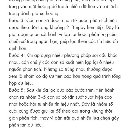
trung vào một hướng để tránh nhiễu dữ liệu và sai lệch
trong đánh giá xu hướng.
Bước 3: Các con số được chọn từ bước phân tích nên
được theo dõi trong khoảng 2–3 ngày liên tiếp. Đây là
giai đoạn quan sát hành vi lặp lại hoặc phản ứng của
chuỗi số trong ngắn hạn, giúp lọc thêm các tín hiệu ổn
định hơn.
Bước 4: Khi áp dụng nhiều phương pháp soi cầu khác
nhau, cần chú ý các con số xuất hiện lặp lại ở nhiều
nguồn phân tích. Những số trùng nhau thường được
xem là nhóm có độ ưu tiên cao hơn trong quá trình tổng
hợp dữ liệu.
Bước 5: Sau khi đã lọc qua các bước trên, tiến hành
chọn ra nhóm 3–5 con số có tần suất xuất hiện cao
nhất hoặc hội tụ nhiều tín hiệu nhất. Đây là nhóm số
cuối cùng được giữ lại để theo dõi trong khung thời
gian phân tích, thay vì dàn trải quá nhiều lựa chọn gây
phân tán dữ liệu.