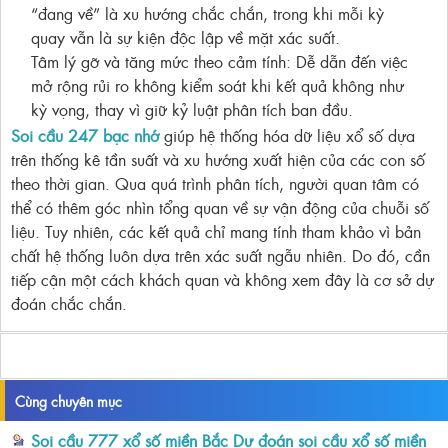
“đang về” là xu hướng chắc chắn, trong khi mỗi kỳ
quay vẫn là sự kiện độc lập về mặt xác suất.
Tâm lý gỡ và tăng mức theo cảm tính: Dễ dẫn đến việc
mở rộng rủi ro không kiểm soát khi kết quả không như
kỳ vọng, thay vì giữ kỷ luật phân tích ban đầu.
Soi cầu 247 bạc nhớ
giúp hệ thống hóa dữ liệu xổ số dựa
trên thống kê tần suất và xu hướng xuất hiện của các con số
theo thời gian. Qua quá trình phân tích, người quan tâm có
thể có thêm góc nhìn tổng quan về sự vận động của chuỗi số
liệu. Tuy nhiên, các kết quả chỉ mang tính tham khảo vì bản
chất hệ thống luôn dựa trên xác suất ngẫu nhiên. Do đó, cần
tiếp cận một cách khách quan và không xem đây là cơ sở dự
đoán chắc chắn.
Cùng chuyên mục
Soi cầu 777 xổ số miền Bắc Dự đoán soi cầu xổ số miền