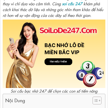
thay vì chỉ dựa vào cảm tính. Cùng
soi cầu 247
khám phá
cách khai thác dữ liệu và những góc nhìn tham khảo để hiểu
rõ hơn về sự vận động của các dãy số theo thời gian.
Soi cầu bạc nhớ 247 để chọn các con số tiềm năng
Nội Dung