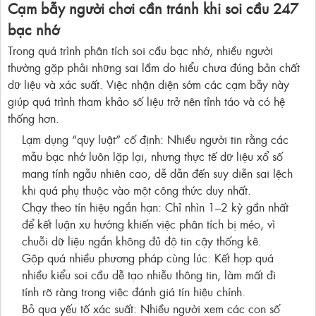
Cạm bẫy người chơi cần tránh khi soi cầu 247
bạc nhớ
Trong quá trình phân tích soi cầu bạc nhớ, nhiều người
thường gặp phải những sai lầm do hiểu chưa đúng bản chất
dữ liệu và xác suất. Việc nhận diện sớm các cạm bẫy này
giúp quá trình tham khảo số liệu trở nên tỉnh táo và có hệ
thống hơn.
Lạm dụng “quy luật” cố định: Nhiều người tin rằng các
mẫu bạc nhớ luôn lặp lại, nhưng thực tế dữ liệu xổ số
mang tính ngẫu nhiên cao, dễ dẫn đến suy diễn sai lệch
khi quá phụ thuộc vào một công thức duy nhất.
Chạy theo tín hiệu ngắn hạn: Chỉ nhìn 1–2 kỳ gần nhất
để kết luận xu hướng khiến việc phân tích bị méo, vì
chuỗi dữ liệu ngắn không đủ độ tin cậy thống kê.
Gộp quá nhiều phương pháp cùng lúc: Kết hợp quá
nhiều kiểu soi cầu dễ tạo nhiễu thông tin, làm mất đi
tính rõ ràng trong việc đánh giá tín hiệu chính.
Bỏ qua yếu tố xác suất: Nhiều người xem các con số