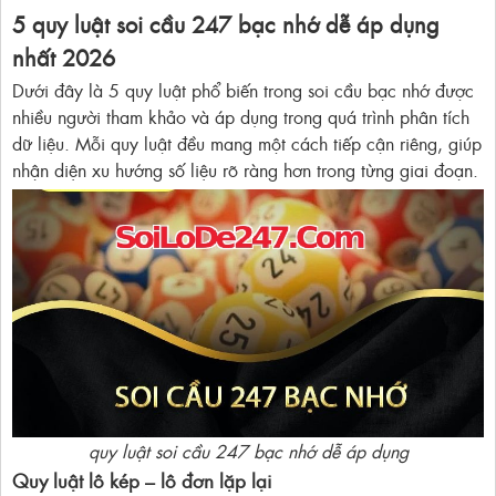
5 quy luật soi cầu 247 bạc nhớ dễ áp dụng
nhất 2026
Dưới đây là 5 quy luật phổ biến trong soi cầu bạc nhớ được
nhiều người tham khảo và áp dụng trong quá trình phân tích
dữ liệu. Mỗi quy luật đều mang một cách tiếp cận riêng, giúp
nhận diện xu hướng số liệu rõ ràng hơn trong từng giai đoạn.
quy luật soi cầu 247 bạc nhớ dễ áp dụng
Quy luật lô kép – lô đơn lặp lại