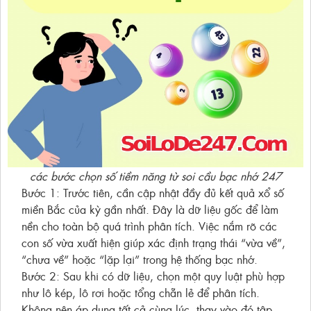
các bước chọn số tiềm năng từ soi cầu bạc nhớ 247
Bước 1: Trước tiên, cần cập nhật đầy đủ kết quả xổ số
miền Bắc của kỳ gần nhất. Đây là dữ liệu gốc để làm
nền cho toàn bộ quá trình phân tích. Việc nắm rõ các
con số vừa xuất hiện giúp xác định trạng thái “vừa về”,
“chưa về” hoặc “lặp lại” trong hệ thống bạc nhớ.
Bước 2: Sau khi có dữ liệu, chọn một quy luật phù hợp
như lô kép, lô rơi hoặc tổng chẵn lẻ để phân tích.
Không nên áp dụng tất cả cùng lúc, thay vào đó tập