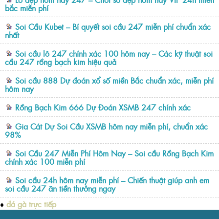
bắc miễn phí
Soi Cầu Kubet – Bí quyết soi cầu 247 miễn phí chuẩn xác
nhất
Soi cầu lô 247 chính xác 100 hôm nay – Các kỹ thuật soi
cầu 247 rồng bạch kim hiệu quả
Soi cầu 888 Dự đoán xổ số miền Bắc chuẩn xác, miễn phí
hôm nay
Rồng Bạch Kim 666 Dự Đoán XSMB 247 chính xác
Gia Cát Dự Soi Cầu XSMB hôm nay miễn phí, chuẩn xác
98%
Soi Cầu 247 Miễn Phí Hôm Nay – Soi cầu Rồng Bạch Kim
chính xác 100 miễn phí
Soi cầu 24h hôm nay miễn phí – Chiến thuật giúp anh em
soi cầu 247 ăn tiền thưởng ngay
♦
đá gà trực tiếp