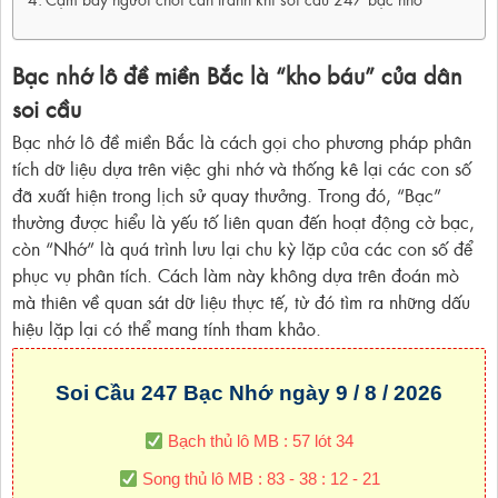
Bạc nhớ lô đề miền Bắc là “kho báu” của dân
soi cầu
Bạc nhớ lô đề miền Bắc là cách gọi cho phương pháp phân
tích dữ liệu dựa trên việc ghi nhớ và thống kê lại các con số
đã xuất hiện trong lịch sử quay thưởng. Trong đó, “Bạc”
thường được hiểu là yếu tố liên quan đến hoạt động cờ bạc,
còn “Nhớ” là quá trình lưu lại chu kỳ lặp của các con số để
phục vụ phân tích. Cách làm này không dựa trên đoán mò
mà thiên về quan sát dữ liệu thực tế, từ đó tìm ra những dấu
hiệu lặp lại có thể mang tính tham khảo.
Soi Cầu 247 Bạc Nhớ ngày 9 / 8 / 2026
Bạch thủ lô MB : 57 lót 34
Song thủ lô MB : 83 - 38 : 12 - 21