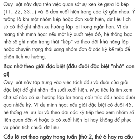
Quy luật này dựa trên việc quan sát sự xen kẽ giữa lô kép
(11, 22, 33...) và lô đơn xuất hiện trong các kỳ gần nhau. Ý
tưởng là khi một nhóm kép hoặc đơn xuất hiện, dữ liệu lịch
sử có thể ghi nhận xu hướng lặp lại trong ngắn hạn. Ví dụ
mang tính minh họa: nếu một kỳ xuất hiện 66, hệ thống bạc
nhớ sẽ ghi nhận trạng thái “kép” và theo dõi khả năng lặp
hoặc chuyển trạng thái sang nhóm đơn ở các kỳ kế tiếp để
phân tích xu hướng.
Bạc nhớ theo giải đặc biệt (đầu đuôi đặc biệt “nhớ” con
gì)
Quy luật này tập trung vào việc tách đầu và đuôi của giải
đặc biệt để ghi nhận tần suất xuất hiện. Mục tiêu là tìm xem
chữ số nào có xu hướng lặp lại trong cấu trúc đầu hoặc đuôi
qua nhiều kỳ. Ví dụ minh họa: nếu giải đặc biệt có đuôi 45,
hệ thống sẽ lưu lại và theo dõi các kỳ tiếp theo xem nhóm số
liên quan đến 4 hoặc 5 có xuất hiện lại hay không để phục
vụ phân tích chuỗi dữ liệu.
Cầu lô rơi theo ngày trong tuần (thứ 2, thứ 6 hay ra cầu