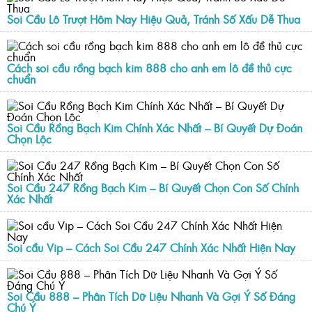
Soi Cầu Lô Trượt Hôm Nay Hiệu Quả, Tránh Số Xấu Dễ Thua
Cách soi cầu rồng bạch kim 888 cho anh em lô đề thủ cực
chuẩn
Soi Cầu Rồng Bạch Kim Chính Xác Nhất – Bí Quyết Dự Đoán
Chọn Lộc
Soi Cầu 247 Rồng Bạch Kim – Bí Quyết Chọn Con Số Chính
Xác Nhất
Soi cầu Vip – Cách Soi Cầu 247 Chính Xác Nhất Hiện Nay
Soi Cầu 888 – Phân Tích Dữ Liệu Nhanh Và Gợi Ý Số Đáng
Chú Ý