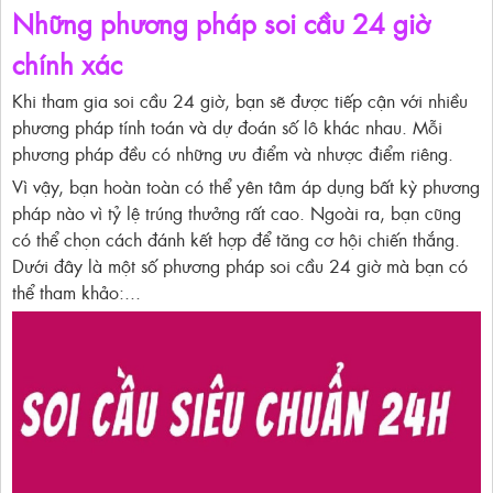
Những phương pháp soi cầu 24 giờ
chính xác
Khi tham gia soi cầu 24 giờ, bạn sẽ được tiếp cận với nhiều
phương pháp tính toán và dự đoán số lô khác nhau. Mỗi
phương pháp đều có những ưu điểm và nhược điểm riêng.
Vì vậy, bạn hoàn toàn có thể yên tâm áp dụng bất kỳ phương
pháp nào vì tỷ lệ trúng thưởng rất cao. Ngoài ra, bạn cũng
có thể chọn cách đánh kết hợp để tăng cơ hội chiến thắng.
Dưới đây là một số phương pháp soi cầu 24 giờ mà bạn có
thể tham khảo:...