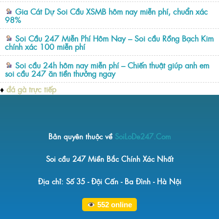
Gia Cát Dự Soi Cầu XSMB hôm nay miễn phí, chuẩn xác
98%
Soi Cầu 247 Miễn Phí Hôm Nay – Soi cầu Rồng Bạch Kim
chính xác 100 miễn phí
Soi cầu 24h hôm nay miễn phí – Chiến thuật giúp anh em
soi cầu 247 ăn tiền thưởng ngay
♦
đá gà trực tiếp
Bản quyên thuộc về
SoiLoDe247.Com
Soi cầu 247 Miền Bắc Chính Xác Nhất
Địa chỉ: Số 35 - Đội Cấn - Ba Đình - Hà Nội
552
online