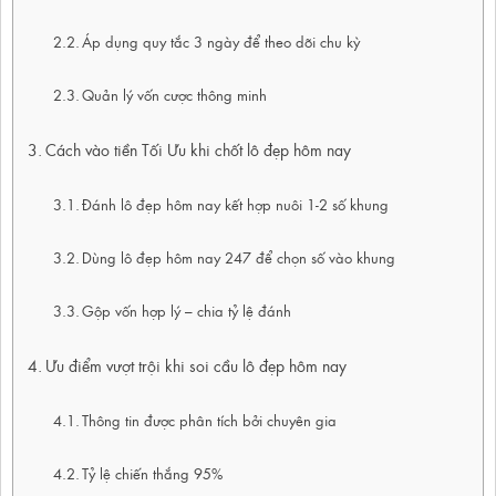
Áp dụng quy tắc 3 ngày để theo dõi chu kỳ
Quản lý vốn cược thông minh
Cách vào tiền Tối Ưu khi chốt lô đẹp hôm nay
Đánh lô đẹp hôm nay kết hợp nuôi 1-2 số khung
Dùng lô đẹp hôm nay 247 để chọn số vào khung
Gộp vốn hợp lý – chia tỷ lệ đánh
Ưu điểm vượt trội khi soi cầu lô đẹp hôm nay
Thông tin được phân tích bởi chuyên gia
Tỷ lệ chiến thắng 95%