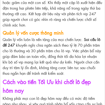
hoặc giảm của một con số. Khi thấy một cặp lô xuất hiện đều
đặn trong hai phiên liên tiếp, khả năng nổ trong ngày thứ ba
thường rất cao. Kết hợp dữ liệu này với phân tích vip 247
giúp người chơi có góc nhìn rõ ràng và chiến lược chốt số
chính xác hơn.
Quản lý vốn cược thông minh
Quản lý vốn luôn là nền tảng của mọi chiến lược.
Soi cầu lô
đề 247
khuyến nghị chia ngân sách theo tỷ lệ 70 phần trăm
cho lô thường và 30 phần trăm cho lô vip. Việc phân bổ này
giúp đảm bảo an toàn vốn, đồng thời tối đa hóa lợi nhuận
khi bộ số vip mang lại kết quả như dự kiến. Người chơi cần
duy trì tâm lý ổn định, không tăng cược liên tục sau chuỗi
thua ngắn hạn để tránh mất kiểm soát.
Cách vào tiền Tối Ưu khi chốt lô đẹp
hôm nay
Không phải mọi con lô đẹp hôm nay đều có mức độ tiềm
năng như nhau, vì vậy quá trình phân bổ vốn cũng cần sự linh