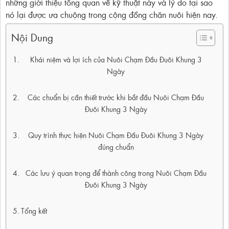
những giới thiệu tổng quan về kỹ thuật này và lý do tại sao
nó lại được ưa chuộng trong cộng đồng chăn nuôi hiện nay.
Nội Dung
Khái niệm và lợi ích của Nuôi Chạm Đầu Đuôi Khung 3
Ngày
Các chuẩn bị cần thiết trước khi bắt đầu Nuôi Chạm Đầu
Đuôi Khung 3 Ngày
Quy trình thực hiện Nuôi Chạm Đầu Đuôi Khung 3 Ngày
đúng chuẩn
Các lưu ý quan trọng để thành công trong Nuôi Chạm Đầu
Đuôi Khung 3 Ngày
Tổng kết