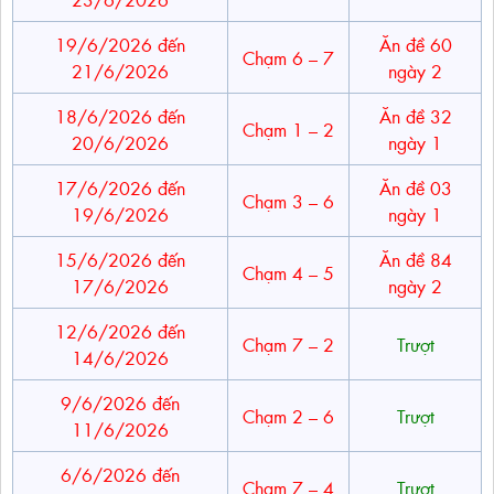
19/6/2026 đến
Ăn đề 60
Chạm 6 – 7
21/6/2026
ngày 2
18/6/2026 đến
Ăn đề 32
Chạm 1 – 2
20/6/2026
ngày 1
17/6/2026 đến
Ăn đề 03
Chạm 3 – 6
19/6/2026
ngày 1
15/6/2026 đến
Ăn đề 84
Chạm 4 – 5
17/6/2026
ngày 2
12/6/2026 đến
Chạm 7 – 2
Trượt
14/6/2026
9/6/2026 đến
Chạm 2 – 6
Trượt
11/6/2026
6/6/2026 đến
Chạm 7 – 4
Trượt