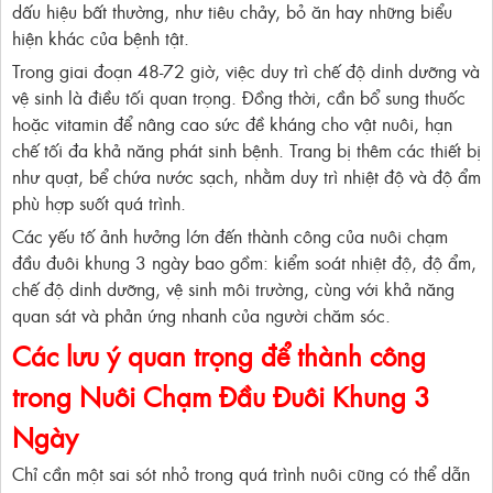
dấu hiệu bất thường, như tiêu chảy, bỏ ăn hay những biểu
hiện khác của bệnh tật.
Trong giai đoạn 48-72 giờ, việc duy trì chế độ dinh dưỡng và
vệ sinh là điều tối quan trọng. Đồng thời, cần bổ sung thuốc
hoặc vitamin để nâng cao sức đề kháng cho vật nuôi, hạn
chế tối đa khả năng phát sinh bệnh. Trang bị thêm các thiết bị
như quạt, bể chứa nước sạch, nhằm duy trì nhiệt độ và độ ẩm
phù hợp suốt quá trình.
Các yếu tố ảnh hưởng lớn đến thành công của nuôi chạm
đầu đuôi khung 3 ngày bao gồm: kiểm soát nhiệt độ, độ ẩm,
chế độ dinh dưỡng, vệ sinh môi trường, cùng với khả năng
quan sát và phản ứng nhanh của người chăm sóc.
Các lưu ý quan trọng để thành công
trong Nuôi Chạm Đầu Đuôi Khung 3
Ngày
Chỉ cần một sai sót nhỏ trong quá trình nuôi cũng có thể dẫn