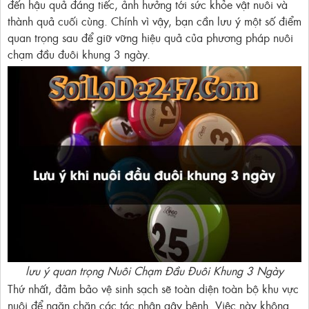
đến hậu quả đáng tiếc, ảnh hưởng tới sức khỏe vật nuôi và
thành quả cuối cùng. Chính vì vậy, bạn cần lưu ý một số điểm
quan trọng sau để giữ vững hiệu quả của phương pháp nuôi
chạm đầu đuôi khung 3 ngày.
lưu ý quan trọng Nuôi Chạm Đầu Đuôi Khung 3 Ngày
Thứ nhất, đảm bảo vệ sinh sạch sẽ toàn diện toàn bộ khu vực
nuôi để ngăn chặn các tác nhân gây bệnh. Việc này không