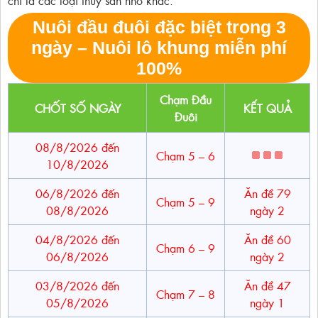
chí là các loại thủy sản nhỏ khác.
Nuôi đầu đuôi đặc biệt trong 3
ngày – Nuôi lô khung miễn phí
100%
Chạm Đầu
CHỐT SỐ NGÀY
KẾT QUẢ
Đuôi
08/8/2026 đến
Chạm 5 – 6
10/8/2026
06/8/2026 đến
Ăn đề 79
Chạm 5 – 9
08/8/2026
ngày 2
04/8/2026 đến
Ăn đề 60
Chạm 6 – 9
06/8/2026
ngày 2
03/8/2026 đến
Ăn đề 47
Chạm 7 – 8
05/8/2026
ngày 1