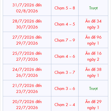
31/7/2026 đến
Chạm 5 – 8
Trượt
02/8/2026
28/7/2026 đến
Ăn đề 34
Chạm 4 – 5
30/7/2026
ngày 3
27/7/2026 đến
Ăn đề 96
Chạm 7 – 9
29/7/2026
ngày 1
25/7/2026 đến
Ăn đề 16
Chạm 4 – 6
27/7/2026
ngày 2
24/7/2026 đến
Ăn đề 38
Chạm 3 – 7
26/7/2026
ngày 1
21/7/2026 đến
Chạm 3 – 6
Trượt
23/7/2026
20/7/2026 đến
Ăn đề 29
Chạm 2 – 4
22/7/2026
ngày 1