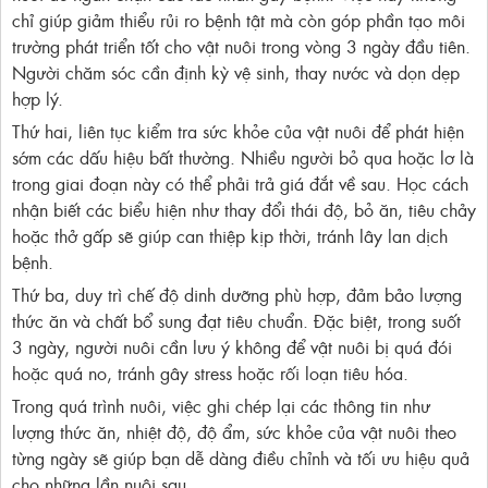
chỉ giúp giảm thiểu rủi ro bệnh tật mà còn góp phần tạo môi
trường phát triển tốt cho vật nuôi trong vòng 3 ngày đầu tiên.
Người chăm sóc cần định kỳ vệ sinh, thay nước và dọn dẹp
hợp lý.
Thứ hai, liên tục kiểm tra sức khỏe của vật nuôi để phát hiện
sớm các dấu hiệu bất thường. Nhiều người bỏ qua hoặc lơ là
trong giai đoạn này có thể phải trả giá đắt về sau. Học cách
nhận biết các biểu hiện như thay đổi thái độ, bỏ ăn, tiêu chảy
hoặc thở gấp sẽ giúp can thiệp kịp thời, tránh lây lan dịch
bệnh.
Thứ ba, duy trì chế độ dinh dưỡng phù hợp, đảm bảo lượng
thức ăn và chất bổ sung đạt tiêu chuẩn. Đặc biệt, trong suốt
3 ngày, người nuôi cần lưu ý không để vật nuôi bị quá đói
hoặc quá no, tránh gây stress hoặc rối loạn tiêu hóa.
Trong quá trình nuôi, việc ghi chép lại các thông tin như
lượng thức ăn, nhiệt độ, độ ẩm, sức khỏe của vật nuôi theo
từng ngày sẽ giúp bạn dễ dàng điều chỉnh và tối ưu hiệu quả
cho những lần nuôi sau.