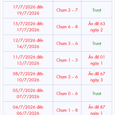
17/7/2026 đến
Chạm 2 – 7
Trượt
19/7/2026
15/7/2026 đến
Ăn đề 63
Chạm 6 – 8
17/7/2026
ngày 2
12/7/2026 đến
Chạm 3 – 6
Trượt
14/7/2026
11/7/2026 đến
Ăn đề 01
Chạm 1 – 3
13/7/2026
ngày 1
08/7/2026 đến
Ăn đề 67
Chạm 2 – 6
10/7/2026
ngày 3
05/7/2026 đến
Chạm 0 – 6
Trượt
07/7/2026
04/7/2026 đến
Ăn đề 87
Chạm 1 – 8
06/7/2026
ngày 1