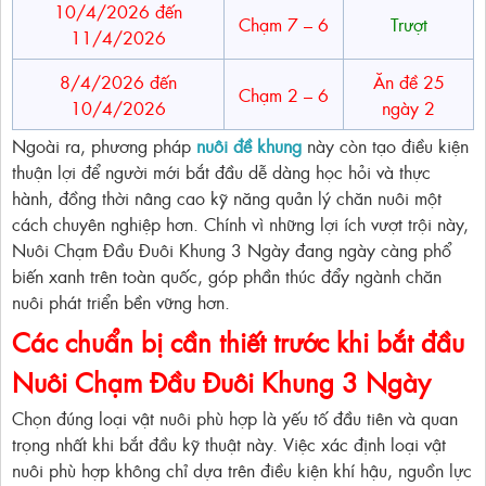
10/4/2026 đến
Chạm 7 – 6
Trượt
11/4/2026
8/4/2026 đến
Ăn đề 25
Chạm 2 – 6
10/4/2026
ngày 2
Ngoài ra, phương pháp
nuôi đề khung
này còn tạo điều kiện
thuận lợi để người mới bắt đầu dễ dàng học hỏi và thực
hành, đồng thời nâng cao kỹ năng quản lý chăn nuôi một
cách chuyên nghiệp hơn. Chính vì những lợi ích vượt trội này,
Nuôi Chạm Đầu Đuôi Khung 3 Ngày đang ngày càng phổ
biến xanh trên toàn quốc, góp phần thúc đẩy ngành chăn
nuôi phát triển bền vững hơn.
Các chuẩn bị cần thiết trước khi bắt đầu
Nuôi Chạm Đầu Đuôi Khung 3 Ngày
Chọn đúng loại vật nuôi phù hợp là yếu tố đầu tiên và quan
trọng nhất khi bắt đầu kỹ thuật này. Việc xác định loại vật
nuôi phù hợp không chỉ dựa trên điều kiện khí hậu, nguồn lực