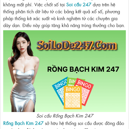
không mất phí. Việc chốt số tại
Soi cầu 247
dựa trên hệ
thống phân tích dữ liệu từ các bảng kết quả xổ số, phương
pháp thống kê xác suất và kinh nghiệm từ các chuyên gia
dày dạn. Điều này giúp tăng khả năng trúng thưởng cho bạn.
Soi cầu Rồng Bạch Kim 247
Rồng Bạch Kim 247
sở hữu hệ thống soi cầu được đông đảo