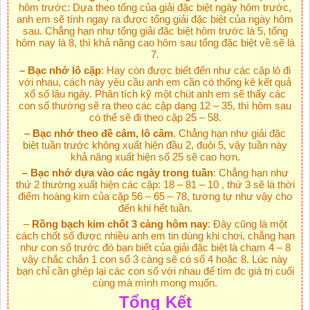
hôm trước: Dựa theo tổng của giải đặc biệt ngày hôm trước,
anh em sẽ tính ngay ra được tổng giải đặc biệt của ngày hôm
sau. Chẳng hạn như tổng giải đặc biệt hôm trước là 5, tổng
hôm nay là 8, thì khả năng cao hôm sau tổng đặc biệt về sẽ là
7.
– Bạc nhớ lô cặp
: Hay còn được biết đến như các cặp lô đi
với nhau, cách này yêu cầu anh em cần có thống kê kết quả
xổ số lâu ngày. Phân tích kỹ một chút anh em sẽ thấy các
con số thường sẽ ra theo các cặp dạng 12 – 35, thì hôm sau
có thể sẽ đi theo cặp 25 – 58.
– Bạc nhớ theo đề câm, lô câm
. Chẳng hạn như giải đặc
biệt tuần trước không xuất hiện đầu 2, đuôi 5, vậy tuần này
khả năng xuất hiện số 25 sẽ cao hơn.
– Bạc nhớ dựa vào các ngày trong tuần
: Chẳng hạn như
thứ 2 thường xuất hiện các cặp: 18 – 81 – 10 , thứ 3 sẽ là thời
điểm hoàng kim của cặp 56 – 65 – 78, tương tự như vậy cho
đến khi hết tuần.
–
Rồng bạch kim chốt 3 càng hôm nay
: Đây cũng là một
cách chốt số được nhiều anh em tin dùng khi chơi, chẳng hạn
như con số trước đó bạn biết của giải đặc biệt là chạm 4 – 8
vậy chắc chắn 1 con số 3 càng sẽ có số 4 hoặc 8. Lúc này
bạn chỉ cần ghép lại các con số với nhau để tìm đc giá trị cuối
cùng mà mình mong muốn.
Tổng Kết