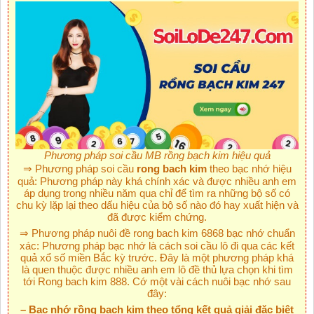
Phương pháp soi cầu MB rồng bạch kim hiệu quả
⇒ Phương pháp soi cầu
rong bach kim
theo bạc nhớ hiệu
quả: Phương pháp này khá chính xác và được nhiều anh em
áp dụng trong nhiều năm qua chỉ để tìm ra những bộ số có
chu kỳ lặp lại theo dấu hiệu của bộ số nào đó hay xuất hiện và
đã được kiểm chứng.
⇒ Phương pháp nuôi đề rong bach kim 6868 bạc nhớ chuẩn
xác: Phương pháp bạc nhớ là cách soi cầu lô đi qua các kết
quả xổ số miền Bắc kỳ trước. Đây là một phương pháp khá
là quen thuộc được nhiều anh em lô đề thủ lựa chọn khi tìm
tới Rong bach kim 888. Cớ một vài cách nuôi bạc nhớ sau
đây:
– Bạc nhớ rồng bạch kim theo tổng kết quả giải đặc
biệt