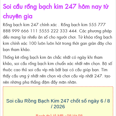
Soi cầu rồng bạch kim 247 hôm nay từ
chuyên gia
Rồng bạch kim 247 chính xác . Rồng bạch kim 555 777
888 999 666 111 5555 222 333 444. Các phương pháp
dều mang lại nhiều ản số cho người chơi. Từ khóa rồng bạch
kim chính xác 100 luôn luôn hót trong thời gan giàn đây cho
bạn tham khảo.
Thống kê rồng bạch kim ăn chắc nhất có ngày khi tham
khảo, soi cầu rồng bạch kim chuẩn xác nhất nên chọn. Bộ số
thuộc cao thủ soi cầu víp mb bất bại có cầu giúp bạn. Tìm
thấy cầu ưng ý nhất nên chọn và chơi cầu víp nhất 247. tạo
nên những pha thắng đậm đầy mãn nhãn.
Soi cầu Rồng Bạch Kim 247 chốt số ngày 6 / 8
/ 2026