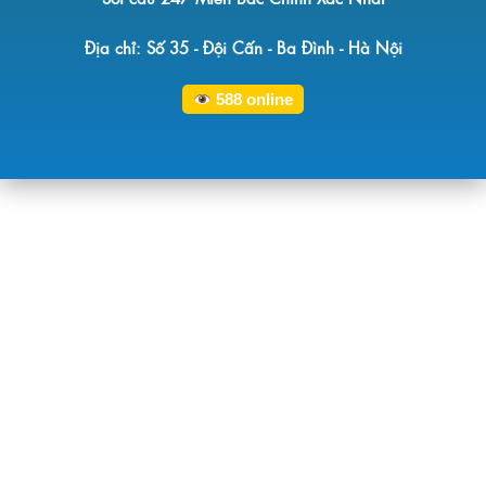
Địa chỉ: Số 35 - Đội Cấn - Ba Đình - Hà Nội
588
online