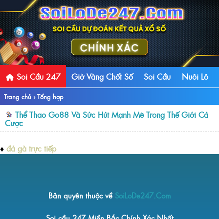
Soi Cầu 247
Giờ Vàng Chốt Số
Soi Cầu
Nuôi Lô
Trang chủ
›
Tổng hợp
Thể Thao Go88 Và Sức Hút Mạnh Mẽ Trong Thế Giới Cá
Cược
♦
đá gà trực tiếp
Bản quyên thuộc về
SoiLoDe247.Com
Soi cầu 247 Miền Bắc Chính Xác Nhất