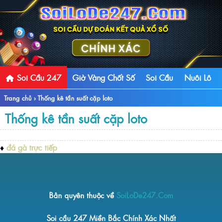
Soi Cầu 247
Giờ Vàng Chốt Số
Soi Cầu
Nuôi Lô
Trang chủ
›
Thống kê tần suất cặp loto
Thống kê tần suất cặp loto
♦
đá gà trực tiếp
Bản quyên thuộc về
SoiLoDe247.Com
Soi cầu 247 Miền Bắc Chính Xác Nhất