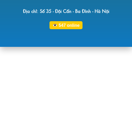
Địa chỉ: Số 35 - Đội Cấn - Ba Đình - Hà Nội
547
online