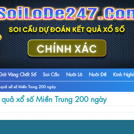
Giờ Vàng Chốt Số
Soi Cầu
Nuôi Lô
Nuôi Đề
Kinh Ngh
 quả xổ số Miền Trung 200 ngày
t quả xổ số Miền Trung 200 ngày