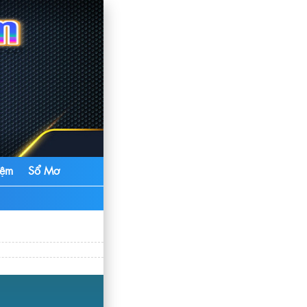
iệm
Sổ Mơ