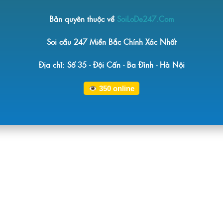
Bản quyên thuộc về
SoiLoDe247.Com
Soi cầu 247 Miền Bắc Chính Xác Nhất
Địa chỉ: Số 35 - Đội Cấn - Ba Đình - Hà Nội
350
online