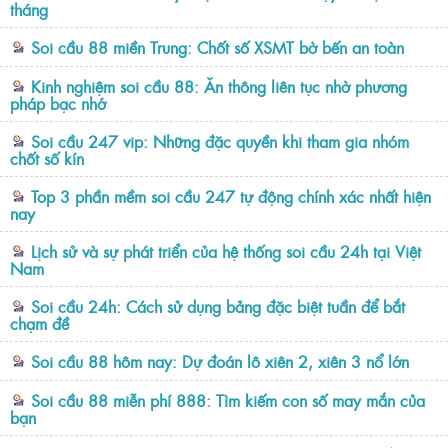
tháng
Soi cầu 88 miền Trung: Chốt số XSMT bờ bến an toàn
Kinh nghiệm soi cầu 88: Ăn thông liên tục nhờ phương
pháp bạc nhớ
Soi cầu 247 vip: Những đặc quyền khi tham gia nhóm
chốt số kín
Top 3 phần mềm soi cầu 247 tự động chính xác nhất hiện
nay
Lịch sử và sự phát triển của hệ thống soi cầu 24h tại Việt
Nam
Soi cầu 24h: Cách sử dụng bảng đặc biệt tuần để bắt
chạm đề
Soi cầu 88 hôm nay: Dự đoán lô xiên 2, xiên 3 nổ lớn
Soi cầu 88 miễn phí 888: Tìm kiếm con số may mắn của
bạn