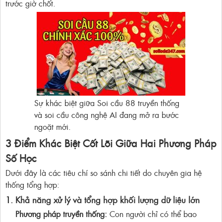
trước giờ chốt.
Sự khác biệt giữa Soi cầu 88 truyền thống
và soi cầu công nghệ AI đang mở ra bước
ngoặt mới.
3 Điểm Khác Biệt Cốt Lõi Giữa Hai Phương Pháp
Số Học
Dưới đây là các tiêu chí so sánh chi tiết do chuyên gia hệ
thống tổng hợp:
1. Khả năng xử lý và tổng hợp khối lượng dữ liệu lớn
Phương pháp truyền thống:
Con người chỉ có thể bao