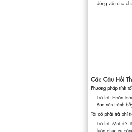
dòng vốn cho chu
Các Câu Hỏi Th
Phương pháp tính t
Trả lời: Hoàn to
Bạn nên tránh bẫ
Tôi có phải trả phí 
Trả lời: Mọi dữ l
luôn phục vụ cộn