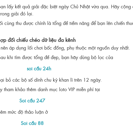
ạn lấy kết quả giải đặc biệt ngày Chủ Nhật vừa qua. Hãy cộng 
rong giải đó lại.
i cùng thu được chính là tổng đề tiềm năng để bạn lên chiến thu
hợp đối chiếu chéo dữ liệu đa kênh
 nên áp dụng lối chơi bốc đồng, phụ thuộc một nguồn duy nhất.
au khi tìm được tổng đề đẹp, bạn hãy dùng bộ lọc của
soi cầu 24h
ại bỏ các bộ số dính chu kỳ khan lì trên 12 ngày.
 tham khảo thêm danh mục loto VIP miễn phí tại
Soi cầu 247
thêm mức độ thảo luận ở
Soi cầu 88