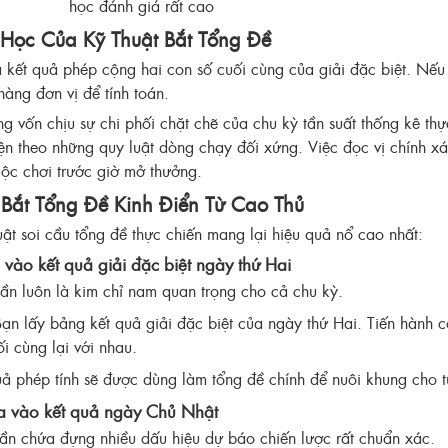
học đánh giá rất cao
Học Của Kỹ Thuật Bắt Tổng Đề
à kết quả phép cộng hai con số cuối cùng của giải đặc biệt. Nếu 
hàng đơn vị để tính toán.
g vốn chịu sự chi phối chặt chẽ của chu kỳ tần suất thống kê thự
ện theo những quy luật dòng chạy đối xứng. Việc đọc vị chính xác
ộc chơi trước giờ mở thưởng.
Bắt Tổng Đề Kinh Điển Từ Cao Thủ
uật soi cầu tổng đề thực chiến mang lại hiệu quả nổ cao nhất:
 vào kết quả giải đặc biệt ngày thứ Hai
ần luôn là kim chỉ nam quan trọng cho cả chu kỳ.
ạn lấy bảng kết quả giải đặc biệt của ngày thứ Hai. Tiến hành 
ối cùng lại với nhau.
ả phép tính sẽ được dùng làm tổng đề chính để nuôi khung cho t
ựa vào kết quả ngày Chủ Nhật
uần chứa đựng nhiều dấu hiệu dự báo chiến lược rất chuẩn xác.