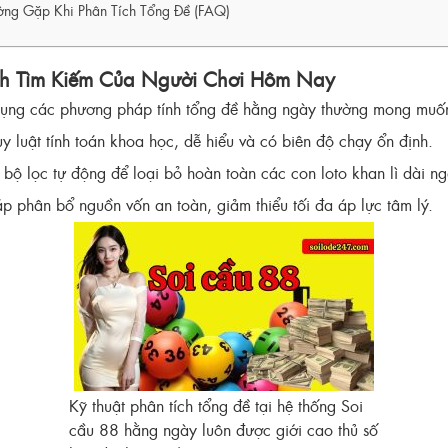
ng Gặp Khi Phân Tích Tổng Đề (FAQ)
nh Tìm Kiếm Của Người Chơi Hôm Nay
dụng các phương pháp tính tổng đề hằng ngày thường mong muố
y luật tính toán khoa học, dễ hiểu và có biên độ chạy ổn định.
 bộ lọc tự động để loại bỏ hoàn toàn các con loto khan lì dài ng
áp phân bổ nguồn vốn an toàn, giảm thiểu tối đa áp lực tâm lý.
Kỹ thuật phân tích tổng đề tại hệ thống Soi
cầu 88 hằng ngày luôn được giới cao thủ số