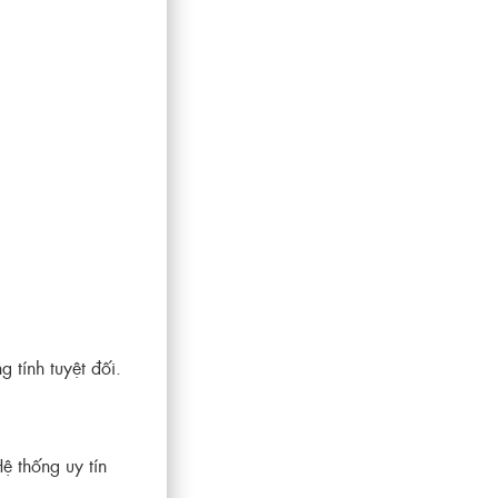
tính tuyệt đối.
ệ thống uy tín