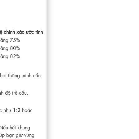
lệ chính xác ước tính
oảng 75%
oảng 80%
oảng 82%
chơi thông minh cần
h độ trễ cầu.
ọc như
1:2
hoặc
 Nếu hết khung
iúp bạn giữ vững