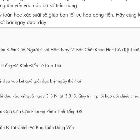
g nguồn vốn vào các bộ số tiềm năng.
uy toán học xác suất sẽ giúp bạn tối ưu hóa dòng tiền. Hãy cùng
bất bại ngay dưới đây.
h Tìm Kiếm Của Người Chơi Hôm Nay
Bản Chất Khoa Học Của Kỹ Thuật
t Tổng Đề Kinh Điển Từ Cao Thủ
đề dựa vào kết quả giải đặc biệt ngày thứ Hai
 đề dựa vào kết quả ngày Chủ Nhật
3. Quy trình phối hợp đối chiếu chéo
ệu Quả Của Các Phương Pháp Tính Tổng Đề
ản Lý Tài Chính Và Bảo Toàn Dòng Vốn