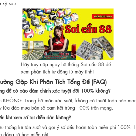
 kỳ sau.
Hãy truy cập ngay hệ thống Soi cầu 88 để
xem phân tích tự động từ máy tính!
ường Gặp Khi Phân Tích Tổng Đề (FAQ)
ổng đề có bảo đảm chính xác tuyệt đối 100% không?
àn KHÔNG. Trong bộ môn xác suất, không có thuật toán nào mang 
y lừa đảo mua bán số cam kết trúng 100% trên mạng.
tiền khi xem số tại diễn đàn không?
iệu thống kê tần suất và gợi ý số đều hoàn toàn miễn phí 100%. H
g đồng số học miễn phí.