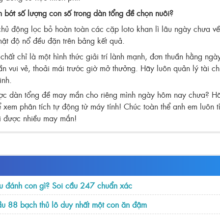
 bớt số lượng con số trong dàn tổng đề chọn nuôi?
chủ động lọc bỏ hoàn toàn các cặp loto khan lì lâu ngày chưa về.
ật độ nổ đều đặn trên bảng kết quả.
 chất chỉ là một hình thức giải trí lành mạnh, đơn thuần hằng ng
ần vui vẻ, thoải mái trước giờ mở thưởng. Hãy luôn quản lý tài ch
inh.
ợc dàn tổng đề may mắn cho riêng mình ngày hôm nay chưa? Hã
 xem phân tích tự động từ máy tính! Chúc toàn thể anh em luôn tỉ
ái được nhiều may mắn!
u đánh con gì? Soi cầu 247 chuẩn xác
cầu 88 bạch thủ lô duy nhất một con ăn đậm