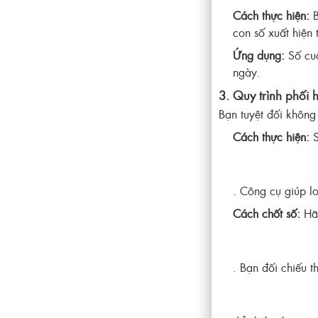
Cách thực hiện:
B
con số xuất hiện t
Ứng dụng:
Số cuố
ngày.
3. Quy trình phối 
Bạn tuyệt đối không
Cách thực hiện:
S
. Công cụ giúp lo
Cách chốt số:
Hãy
. Bạn đối chiếu 