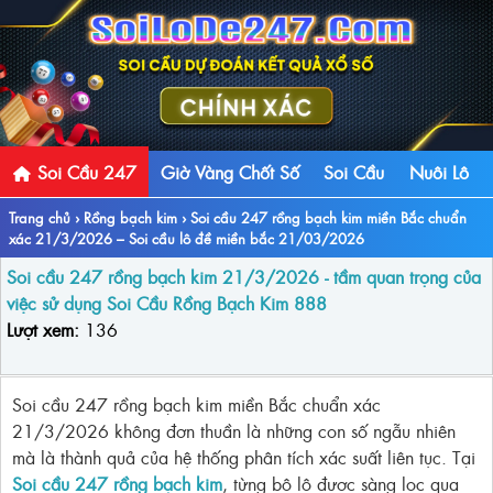
Soi Cầu 247
Giờ Vàng Chốt Số
Soi Cầu
Nuôi Lô
Trang chủ
›
Rồng bạch kim
›
Soi cầu 247 rồng bạch kim miền Bắc chuẩn
xác 21/3/2026 – Soi cầu lô đề miền bắc 21/03/2026
Soi cầu 247 rồng bạch kim 21/3/2026 - tầm quan trọng của
việc sử dụng Soi Cầu Rồng Bạch Kim 888
Lượt xem:
136
Soi cầu 247 rồng bạch kim miền Bắc chuẩn xác
21/3/2026 không đơn thuần là những con số ngẫu nhiên
mà là thành quả của hệ thống phân tích xác suất liên tục. Tại
Soi cầu 247 rồng bạch kim
, từng bộ lô được sàng lọc qua