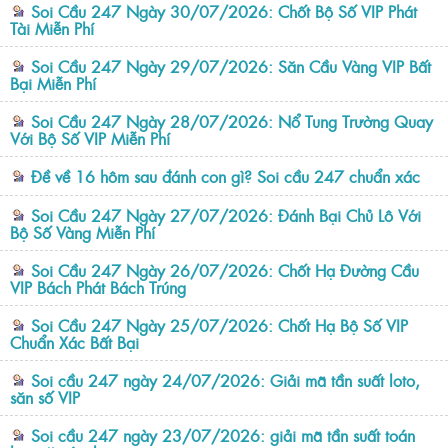
Soi Cầu 247 Ngày 30/07/2026: Chốt Bộ Số VIP Phát
Tài Miễn Phí
Soi Cầu 247 Ngày 29/07/2026: Săn Cầu Vàng VIP Bất
Bại Miễn Phí
Soi Cầu 247 Ngày 28/07/2026: Nổ Tung Trường Quay
Với Bộ Số VIP Miễn Phí
Đề về 16 hôm sau đánh con gì? Soi cầu 247 chuẩn xác
Soi Cầu 247 Ngày 27/07/2026: Đánh Bại Chủ Lô Với
Bộ Số Vàng Miễn Phí
Soi Cầu 247 Ngày 26/07/2026: Chốt Hạ Đường Cầu
VIP Bách Phát Bách Trúng
Soi Cầu 247 Ngày 25/07/2026: Chốt Hạ Bộ Số VIP
Chuẩn Xác Bất Bại
Soi cầu 247 ngày 24/07/2026: Giải mã tần suất loto,
săn số VIP
Soi cầu 247 ngày 23/07/2026: giải mã tần suất toán