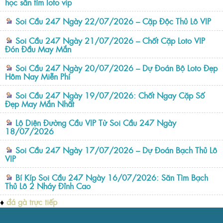
học săn tìm loto vip
Soi Cầu 247 Ngày 22/07/2026 – Cặp Độc Thủ Lô VIP
Soi Cầu 247 Ngày 21/07/2026 – Chốt Cặp Loto VIP
Đón Đầu May Mắn
Soi Cầu 247 Ngày 20/07/2026 – Dự Đoán Bộ Loto Đẹp
Hôm Nay Miễn Phí
Soi Cầu 247 Ngày 19/07/2026: Chốt Ngay Cặp Số
Đẹp May Mắn Nhất
Lộ Diện Đường Cầu VIP Từ Soi Cầu 247 Ngày
18/07/2026
Soi Cầu 247 Ngày 17/07/2026 – Dự Đoán Bạch Thủ Lô
VIP
Bí Kíp Soi Cầu 247 Ngày 16/07/2026: Săn Tìm Bạch
Thủ Lô 2 Nháy Đỉnh Cao
♦
đá gà trực tiếp