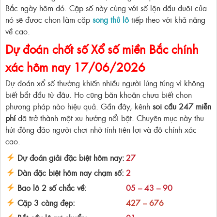
Bắc ngày hôm đó. Cặp số này cùng với số lộn đầu đuôi của
nó sẽ được chọn làm cặp
song thủ lô
tiếp theo với khả năng
về cao.
Dự đoán chốt số Xổ số miền Bắc chính
xác hôm nay 17/06/2026
Dự đoán xổ số thường khiến nhiều người lúng túng vì không
biết bắt đầu từ đâu. Họ cũng băn khoăn chưa biết chọn
phương pháp nào hiệu quả. Gần đây, kênh
soi cầu 247 miễn
phí
đã trở thành một xu hướng nổi bật. Chuyên mục này thu
hút đông đảo người chơi nhờ tính tiện lợi và độ chính xác
cao.
Dự đoán giải đặc biệt hôm nay:
27
Dàn đặc biệt hôm nay chạm số:
2
Bao lô 2 số chắc về:
05 – 43 – 90
Cặp 3 càng đẹp:
427 – 676