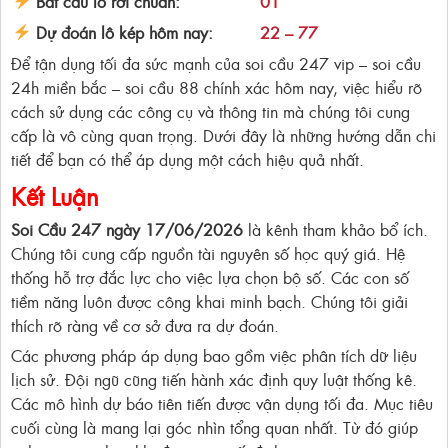
Bắt cầu lô rơi chuẩn:
01
Dự đoán lô kép hôm nay:
22 – 77
Để tận dụng tối đa sức mạnh của soi cầu 247 vip – soi cầu
24h miền bắc – soi cầu 88 chính xác hôm nay, việc hiểu rõ
cách sử dụng các công cụ và thông tin mà chúng tôi cung
cấp là vô cùng quan trọng. Dưới đây là những hướng dẫn chi
tiết để bạn có thể áp dụng một cách hiệu quả nhất.
Kết Luận
Soi Cầu 247
ngày 17/06/2026
là kênh tham khảo bổ ích.
Chúng tôi cung cấp nguồn tài nguyên số học quý giá. Hệ
thống hỗ trợ đắc lực cho việc lựa chọn bộ số. Các con số
tiềm năng luôn được công khai minh bạch. Chúng tôi giải
thích rõ ràng về cơ sở đưa ra dự đoán.
Các phương pháp áp dụng bao gồm việc phân tích dữ liệu
lịch sử. Đội ngũ cũng tiến hành xác định quy luật thống kê.
Các mô hình dự báo tiên tiến được vận dụng tối đa. Mục tiêu
cuối cùng là mang lại góc nhìn tổng quan nhất. Từ đó giúp