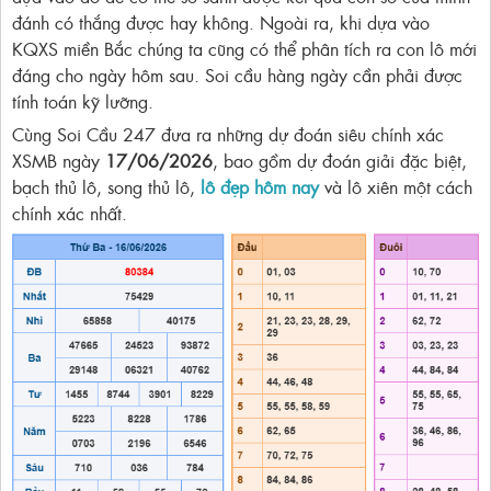
đánh có thắng được hay không. Ngoài ra, khi dựa vào
KQXS miền Bắc chúng ta cũng có thể phân tích ra con lô mới
đáng cho ngày hôm sau. Soi cầu hàng ngày cần phải được
tính toán kỹ lưỡng.
Cùng Soi Cầu 247 đưa ra những dự đoán siêu chính xác
XSMB ngày
17
/06/2026
, bao gồm dự đoán giải đặc biệt,
bạch thủ lô, song thủ lô,
lô đẹp hôm nay
và lô xiên một cách
chính xác nhất.