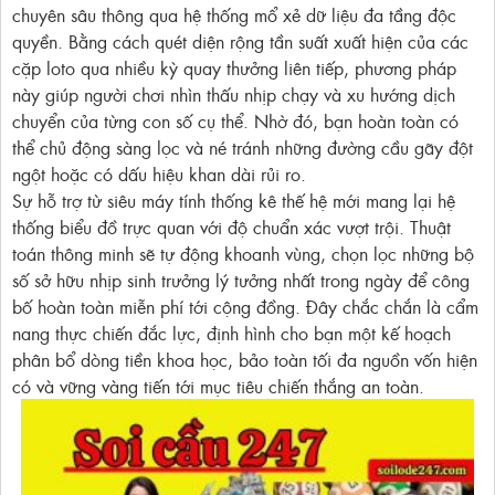
chuyên sâu thông qua hệ thống mổ xẻ dữ liệu đa tầng độc
quyền. Bằng cách quét diện rộng tần suất xuất hiện của các
cặp loto qua nhiều kỳ quay thưởng liên tiếp, phương pháp
này giúp người chơi nhìn thấu nhịp chạy và xu hướng dịch
chuyển của từng con số cụ thể. Nhờ đó, bạn hoàn toàn có
thể chủ động sàng lọc và né tránh những đường cầu gãy đột
ngột hoặc có dấu hiệu khan dài rủi ro.
Sự hỗ trợ từ siêu máy tính thống kê thế hệ mới mang lại hệ
thống biểu đồ trực quan với độ chuẩn xác vượt trội. Thuật
toán thông minh sẽ tự động khoanh vùng, chọn lọc những bộ
số sở hữu nhịp sinh trưởng lý tưởng nhất trong ngày để công
bố hoàn toàn miễn phí tới cộng đồng. Đây chắc chắn là cẩm
nang thực chiến đắc lực, định hình cho bạn một kế hoạch
phân bổ dòng tiền khoa học, bảo toàn tối đa nguồn vốn hiện
có và vững vàng tiến tới mục tiêu chiến thắng an toàn.