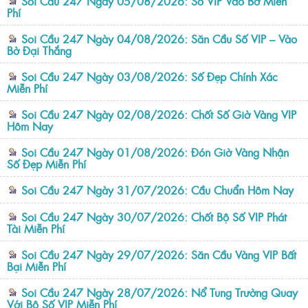
Soi Cầu 247 Ngày 05/08/2026: Số VIP Vào Bờ Miễn
Phí
Soi Cầu 247 Ngày 04/08/2026: Săn Cầu Số VIP – Vào
Bờ Đại Thắng
Soi Cầu 247 Ngày 03/08/2026: Số Đẹp Chính Xác
Miễn Phí
Soi Cầu 247 Ngày 02/08/2026: Chốt Số Giờ Vàng VIP
Hôm Nay
Soi Cầu 247 Ngày 01/08/2026: Đón Giờ Vàng Nhận
Số Đẹp Miễn Phí
Soi Cầu 247 Ngày 31/07/2026: Cầu Chuẩn Hôm Nay
Soi Cầu 247 Ngày 30/07/2026: Chốt Bộ Số VIP Phát
Tài Miễn Phí
Soi Cầu 247 Ngày 29/07/2026: Săn Cầu Vàng VIP Bất
Bại Miễn Phí
Soi Cầu 247 Ngày 28/07/2026: Nổ Tung Trường Quay
Với Bộ Số VIP Miễn Phí