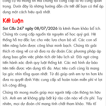
công cụ và thông tin mà chúng tôi cung cấp là vô cùng quan
trọng. Dưới đây là những hướng dẫn chi tiết để bạn có thể áp
dụng một cách hiệu quả nhất.
Kết Luận
Soi Cầu 247
ngày 08/07/2026
là kênh tham khảo bổ ích.
Chúng tôi cung cấp nguồn tài nguyên số học quý giá. Hệ
thống hỗ trợ đắc lực cho việc lựa chọn bộ số. Các con số
tiềm năng luôn được công khai minh bạch. Chúng tôi giải
thích rõ ràng về cơ sở đưa ra dự đoán.
Các phương pháp áp
dụng bao gồm việc phân tích dữ liệu lịch sử. Đội ngũ cũng
tiến hành xác định quy luật thống kê. Các mô hình dự báo
tiên tiến được vận dụng tối đa. Mục tiêu cuối cùng là mang
lại góc nhìn tổng quan nhất. Từ đó giúp anh em tự tin hơn khi
đưa ra quyết định.Việc cung cấp số hoàn toàn miễn phí vì lợi
ích cộng đồng.
Chúng tôi mong muốn giúp mọi người tiếp cận thông tin hữu
ích. Anh em sẽ không gặp bất kỳ rào cản nào về chi phí. Tuy
nhiên, mọi dự đoán chỉ mang tính chất tham khảo. Yếu tố