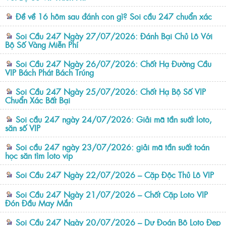
Đề về 16 hôm sau đánh con gì? Soi cầu 247 chuẩn xác
Soi Cầu 247 Ngày 27/07/2026: Đánh Bại Chủ Lô Với
Bộ Số Vàng Miễn Phí
Soi Cầu 247 Ngày 26/07/2026: Chốt Hạ Đường Cầu
VIP Bách Phát Bách Trúng
Soi Cầu 247 Ngày 25/07/2026: Chốt Hạ Bộ Số VIP
Chuẩn Xác Bất Bại
Soi cầu 247 ngày 24/07/2026: Giải mã tần suất loto,
săn số VIP
Soi cầu 247 ngày 23/07/2026: giải mã tần suất toán
học săn tìm loto vip
Soi Cầu 247 Ngày 22/07/2026 – Cặp Độc Thủ Lô VIP
Soi Cầu 247 Ngày 21/07/2026 – Chốt Cặp Loto VIP
Đón Đầu May Mắn
Soi Cầu 247 Ngày 20/07/2026 – Dự Đoán Bộ Loto Đẹp