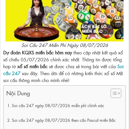
Soi Cầu 247 Miễn Phí Ngày 08/07/2026
Dự đoán KQXS miền bắc hôm nay
theo cập nhật kết quả xổ
số chiều 05/07/2026 chính xác nhất. Thông tin được tổng
hợp từ
xổ số miền bắc
sẽ được chia sẻ trong bài viết của
Soi
cầu 247
sau đây. Theo dõi để có những kiến thức xổ số MB
soi cầu thông minh cho mình nhé!
Nội Dung
Soi cầu 247 ngày 08/07/2026 miễn phí chính xác
Soi cầu 247 ngày 08/07/2026 theo cầu Pascal miền Bắc