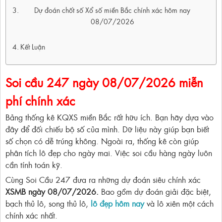
Dự đoán chốt số Xổ số miền Bắc chính xác hôm nay
08/07/2026
Kết Luận
Soi cầu 247 ngày 08/07/2026 miễn
phí chính xác
Bảng thống kê KQXS miền Bắc rất hữu ích. Bạn hãy dựa vào
đây để đối chiếu bộ số của mình. Dữ liệu này giúp bạn biết
số chọn có dễ trúng không. Ngoài ra, thống kê còn giúp
phân tích lô đẹp cho ngày mai. Việc soi cầu hàng ngày luôn
cần tính toán kỹ.
Cùng Soi Cầu 247 đưa ra những dự đoán siêu chính xác
XSMB ngày 08/
07/2026.
Bao gồm dự đoán giải đặc biệt,
bạch thủ lô, song thủ lô,
lô đẹp hôm nay
và lô xiên một cách
chính xác nhất.