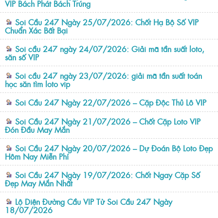
VIP Bách Phát Bách Trúng
Soi Cầu 247 Ngày 25/07/2026: Chốt Hạ Bộ Số VIP
Chuẩn Xác Bất Bại
Soi cầu 247 ngày 24/07/2026: Giải mã tần suất loto,
săn số VIP
Soi cầu 247 ngày 23/07/2026: giải mã tần suất toán
học săn tìm loto vip
Soi Cầu 247 Ngày 22/07/2026 – Cặp Độc Thủ Lô VIP
Soi Cầu 247 Ngày 21/07/2026 – Chốt Cặp Loto VIP
Đón Đầu May Mắn
Soi Cầu 247 Ngày 20/07/2026 – Dự Đoán Bộ Loto Đẹp
Hôm Nay Miễn Phí
Soi Cầu 247 Ngày 19/07/2026: Chốt Ngay Cặp Số
Đẹp May Mắn Nhất
Lộ Diện Đường Cầu VIP Từ Soi Cầu 247 Ngày
18/07/2026