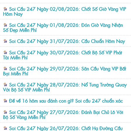
Soi Cầu 247 Ngày 02/08/2026: Chốt Số Giờ Vàng VIP
Hôm Nay
Soi Cầu 247 Ngày 01/08/2026: Đón Giờ Vàng Nhận
Số Đẹp Miễn Phí
Soi Cầu 247 Ngày 31/07/2026: Cầu Chuẩn Hôm Nay
Soi Cầu 247 Ngày 30/07/2026: Chốt Bộ Số VIP Phát
Tài Miễn Phí
Soi Cầu 247 Ngày 29/07/2026: Săn Cầu Vàng VIP Bất
Bại Miễn Phí
Soi Cầu 247 Ngày 28/07/2026: Nổ Tung Trường Quay
Với Bộ Số VIP Miễn Phí
Đề về 16 hôm sau đánh con gì? Soi cầu 247 chuẩn xác
Soi Cầu 247 Ngày 27/07/2026: Đánh Bại Chủ Lô Với
Bộ Số Vàng Miễn Phí
Soi Cầu 247 Ngày 26/07/2026: Chốt Hạ Đường Cầu