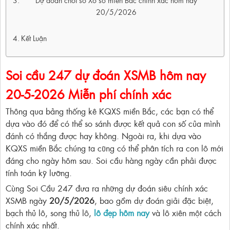
20/5/2026
Kết Luận
Soi cầu 247 dự đoán XSMB hôm nay
20-5-2026 Miễn phí chính xác
Thông qua bảng thống kê KQXS miền Bắc, các bạn có thể
dựa vào đó để có thể so sánh được kết quả con số của mình
đánh có thắng được hay không. Ngoài ra, khi dựa vào
KQXS miền Bắc chúng ta cũng có thể phân tích ra con lô mới
đáng cho ngày hôm sau. Soi cầu hàng ngày cần phải được
tính toán kỹ lưỡng.
Cùng Soi Cầu 247 đưa ra những dự đoán siêu chính xác
XSMB ngày
20/5/2026
, bao gồm dự đoán giải đặc biệt,
bạch thủ lô, song thủ lô,
lô đẹp hôm nay
và lô xiên một cách
chính xác nhất.