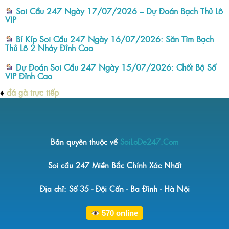
Soi Cầu 247 Ngày 17/07/2026 – Dự Đoán Bạch Thủ Lô
VIP
Bí Kíp Soi Cầu 247 Ngày 16/07/2026: Săn Tìm Bạch
Thủ Lô 2 Nháy Đỉnh Cao
Dự Đoán Soi Cầu 247 Ngày 15/07/2026: Chốt Bộ Số
VIP Đỉnh Cao
♦
đá gà trực tiếp
Bản quyên thuộc về
SoiLoDe247.Com
Soi cầu 247 Miền Bắc Chính Xác Nhất
Địa chỉ: Số 35 - Đội Cấn - Ba Đình - Hà Nội
570
online