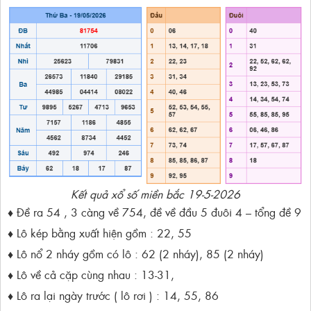
Kết quả xổ số miền bắc 19-5-2026
♦ Đề ra 54 , 3 càng về 754, đề về đầu 5 đuôi 4 – tổng đề 9
♦ Lô kép bằng xuất hiện gồm : 22, 55
♦ Lô nổ 2 nháy gồm có lô : 62 (2 nháy), 85 (2 nháy)
♦ Lô về cả cặp cùng nhau : 13-31,
♦ Lô ra lại ngày trước ( lô rơi ) : 14, 55, 86