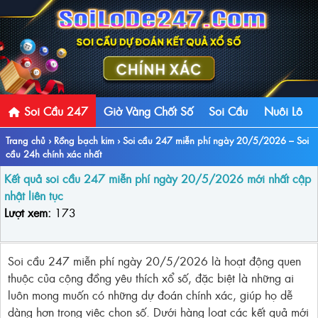
Soi Cầu 247
Giờ Vàng Chốt Số
Soi Cầu
Nuôi Lô
Trang chủ
›
Rồng bạch kim
›
Soi cầu 247 miễn phí ngày 20/5/2026 – Soi
cầu 24h chính xác nhất
Kết quả soi cầu 247 miễn phí ngày 20/5/2026 mới nhất cập
nhật liên tục
Lượt xem:
173
Soi cầu 247 miễn phí ngày 20/5/2026 là hoạt động quen
thuộc của cộng đồng yêu thích xổ số, đặc biệt là những ai
luôn mong muốn có những dự đoán chính xác, giúp họ dễ
dàng hơn trong việc chọn số. Dưới hàng loạt các kết quả mới