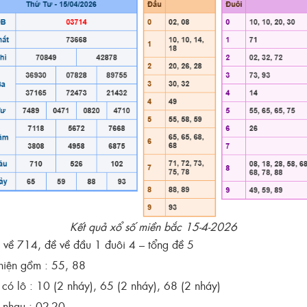
Kết quả xổ số miền bắc 15-4-2026
 về 714, đề về đầu 1 đuôi 4 – tổng đề 5
hiện gồm : 55, 88
ó lô : 10 (2 nháy), 65 (2 nháy), 68 (2 nháy)
 nhau : 02-20