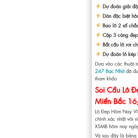
Dự đoán giải đặ
Dàn đặc biệt hô
Bao lô 2 số chắc
Cặp 3 càng đẹp
Bắt cầu lô rơi c
Dự đoán lô kép 
Dựa vào các thuật t
247 Bạc Nhớ
đã đư
tham khảo
Soi Cầu Lô 
Miền Bắc 1
Lô Đẹp Hôm Nay VI
chính xác nhất với
XSMB hôm nay ngày 
Và sau đây là bản