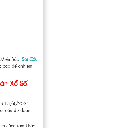
ố Miền Bắc.
Soi Cầu
c cao để anh em
án Xổ Số
SMB 15/4/2026
Soi cầu dự đoán
em cùng tam khảo