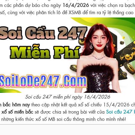
ồm các phần dự báo cho ngày
16/4/2026
với việc chọn ra bạch
 số, cùng với việc phân tích lô đề XSMB để tìm ra tỷ lệ thắng cao 
Soi cầu 247 miễn phí ngày 16/4/2026
n bắc hôm nay
theo cập nhật kết quả xổ số chiều 15/4/2026 ch
ừ
xổ số miền bắc
sẽ được chia sẻ trong bài viết của
Soi cầu 247 
 những kiến thức xổ số MB soi cầu thông minh cho mình nhé!