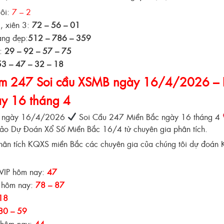
uôi:
7 – 2
2, xiên 3:
72 – 56 – 01
àng đẹp:
512 – 786 – 359
P:
29 – 92 – 57 – 75
53 – 47 – 32 – 18
im 247 Soi cầu XSMB ngày 16/4/2026 – 
ày 16 tháng 4
7 ngày 16/4/2026
Soi Cầu 247 Miền Bắc ngày 16 tháng 4
o Dự Đoán Xổ Số Miền Bắc 16/4 từ chuyên gia phân tích.
hân tích KQXS miền Bắc các chuyên gia của chúng tôi dự đoá
 VIP hôm nay:
47
 hôm nay:
78 – 87
18
80 – 59
 hôm nay:
44