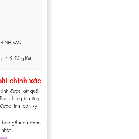
 CHÍNH XÁC
ng 4
Tổng Kết
hí chính xác
sánh được kết quả
Bắc chúng ta cũng
được tính toán kỹ
, bao gồm dự đoán
 nhất.