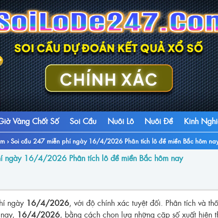
Giờ Vàng Chốt Số
Soi Cầu
Nuôi Lô
Nuôi Đề
Kinh Ngh
im
›
Soi cầu 247 miễn phí ngày 16/4/2026 Phân tích lô đề miền Bắc hôm na
hí ngày 16/4/2026 Phân tích lô đề miền Bắc hôm nay
hí ngày
16/4/2026
, với độ chính xác tuyệt đối. Phân tích và t
 nay,
16/4/2026
, bằng cách chọn lựa những cặp số xuất hiện 