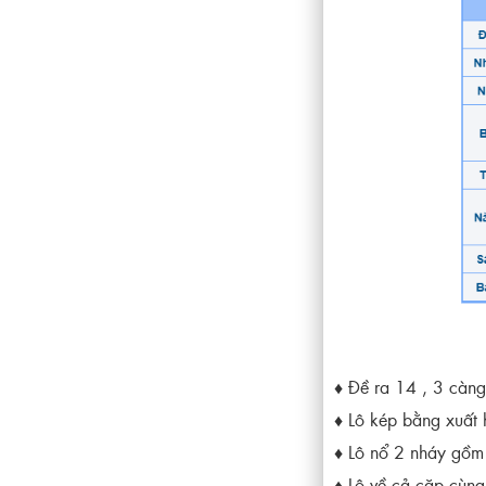
♦ Đề ra 14 , 3 càng
♦ Lô kép bằng xuất 
♦ Lô nổ 2 nháy gồm c
♦ Lô về cả cặp cùng