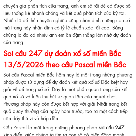
chuyên gia phân tích của trang, anh em sẽ rất dễ có được số
liệu thống kê nhanh chóng và kết quả phân tích của kỳ tới.
Nhiều lô đề thủ chuyên nghiệp cũng nhận định những con số
mà trang này nhận định có tỷ lệ chuẩn xác rất cao. Bằng
chứng là đã có nhiều anh em ăn đậm thắng lớn nhờ dự đoán
của trang.
Soi cầu 247 dự đoán xổ số miền Bắc
13/5/2026 theo cầu Pascal miền Bắc
Soi cầu Pascal miền Bắc hôm nay là một trong những phương
pháp được sử dụng để dự đoán kết quả xổ số Đặc biệt hay
giải về đề trong xổ số. Đây là một phần quan trọng của kết
quả xổ số và luôn thu hút sự quan tâm của người chơi.
Phương pháp này còn được kết hợp với giải Nhất trong kết
quả quay thưởng của ngày hôm trước, tạo ra một cách tiếp
cận đầy thú vị và hấp dẫn.
Cầu Pascal là một trong những phương pháp
soi cầu 247
kinh điển, giúp chúng ta tìm ra con số có biến động mạnh