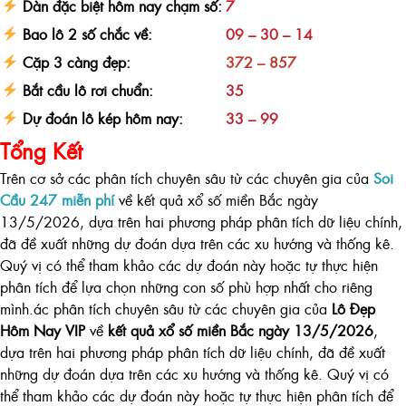
Dàn đặc biệt hôm nay chạm số:
7
Bao lô 2 số chắc về:
09 – 30 – 14
Cặp 3 càng đẹp:
372 – 857
Bắt cầu lô rơi chuẩn:
35
Dự đoán lô kép hôm nay:
33 – 99
Tổng Kết
Trên cơ sở các phân tích chuyên sâu từ các chuyên gia của
Soi
Cầu 247 miễn phí
về kết quả xổ số miền Bắc ngày
13/5/2026, dựa trên hai phương pháp phân tích dữ liệu chính,
đã đề xuất những dự đoán dựa trên các xu hướng và thống kê.
Quý vị có thể tham khảo các dự đoán này hoặc tự thực hiện
phân tích để lựa chọn những con số phù hợp nhất cho riêng
mình.ác phân tích chuyên sâu từ các chuyên gia của
Lô Đẹp
Hôm Nay VIP
về
kết quả xổ số miền Bắc ngày 13/5/2026
,
dựa trên hai phương pháp phân tích dữ liệu chính, đã đề xuất
những dự đoán dựa trên các xu hướng và thống kê. Quý vị có
thể tham khảo các dự đoán này hoặc tự thực hiện phân tích để