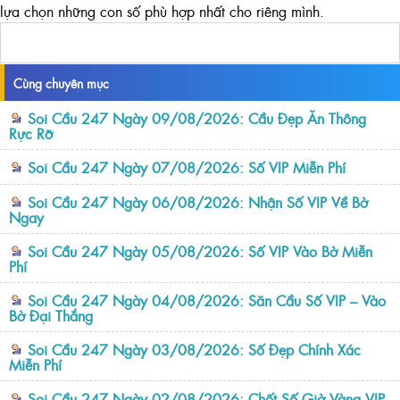
lựa chọn những con số phù hợp nhất cho riêng mình.
Cùng chuyên mục
Soi Cầu 247 Ngày 09/08/2026: Cầu Đẹp Ăn Thông
Rực Rỡ
Soi Cầu 247 Ngày 07/08/2026: Số VIP Miễn Phí
Soi Cầu 247 Ngày 06/08/2026: Nhận Số VIP Về Bờ
Ngay
Soi Cầu 247 Ngày 05/08/2026: Số VIP Vào Bờ Miễn
Phí
Soi Cầu 247 Ngày 04/08/2026: Săn Cầu Số VIP – Vào
Bờ Đại Thắng
Soi Cầu 247 Ngày 03/08/2026: Số Đẹp Chính Xác
Miễn Phí
Soi Cầu 247 Ngày 02/08/2026: Chốt Số Giờ Vàng VIP