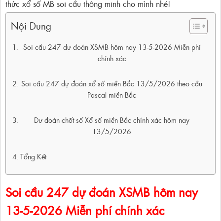
thức xổ số MB soi cầu thông minh cho mình nhé!
Nội Dung
Soi cầu 247 dự đoán XSMB hôm nay 13-5-2026 Miễn phí
chính xác
Soi cầu 247 dự đoán xổ số miền Bắc 13/5/2026 theo cầu
Pascal miền Bắc
Dự đoán chốt số Xổ số miền Bắc chính xác hôm nay
13/5/2026
Tổng Kết
Soi cầu 247 dự đoán XSMB hôm nay
13-5-2026 Miễn phí chính xác