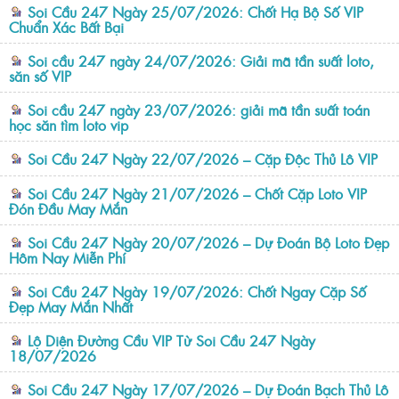
Soi Cầu 247 Ngày 25/07/2026: Chốt Hạ Bộ Số VIP
Chuẩn Xác Bất Bại
Soi cầu 247 ngày 24/07/2026: Giải mã tần suất loto,
săn số VIP
Soi cầu 247 ngày 23/07/2026: giải mã tần suất toán
học săn tìm loto vip
Soi Cầu 247 Ngày 22/07/2026 – Cặp Độc Thủ Lô VIP
Soi Cầu 247 Ngày 21/07/2026 – Chốt Cặp Loto VIP
Đón Đầu May Mắn
Soi Cầu 247 Ngày 20/07/2026 – Dự Đoán Bộ Loto Đẹp
Hôm Nay Miễn Phí
Soi Cầu 247 Ngày 19/07/2026: Chốt Ngay Cặp Số
Đẹp May Mắn Nhất
Lộ Diện Đường Cầu VIP Từ Soi Cầu 247 Ngày
18/07/2026
Soi Cầu 247 Ngày 17/07/2026 – Dự Đoán Bạch Thủ Lô