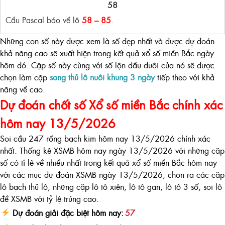
58
Cầu Pascal báo về lô
58 – 85
.
Những con số này được xem là số đẹp nhất và được dự đoán
khả năng cao sẽ xuất hiện trong kết quả xổ số miền Bắc ngày
hôm đó. Cặp số này cùng với số lộn đầu đuôi của nó sẽ được
chọn làm cặp
song thủ lô nuôi khung 3 ngày
tiếp theo với khả
năng về cao.
Dự đoán chốt số Xổ số miền Bắc chính xác
hôm nay 13/5/2026
Soi cầu 247 rồng bạch kim hôm nay 13/5/2026 chính xác
nhất. Thống kê XSMB hôm nay ngày 13/5/2026 với những cặp
số có tỉ lệ về nhiều nhất trong kết quả xổ số miền Bắc hôm nay
với các mục dự đoán XSMB ngày 13/5/2026, chọn ra các cặp
lô bạch thủ lô, những cặp lô tô xiên, lô tô gan, lô tô 3 số, soi lô
đề XSMB với tỷ lệ trúng cao.
Dự đoán giải đặc biệt hôm nay:
57