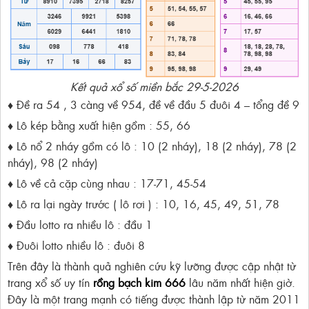
Kết quả xổ số miền bắc 29-5-2026
♦ Đề ra 54 , 3 càng về 954, đề về đầu 5 đuôi 4 – tổng đề 9
♦ Lô kép bằng xuất hiện gồm : 55, 66
♦ Lô nổ 2 nháy gồm có lô : 10 (2 nháy), 18 (2 nháy), 78 (2
nháy), 98 (2 nháy)
♦ Lô về cả cặp cùng nhau : 17-71, 45-54
♦ Lô ra lại ngày trước ( lô rơi ) : 10, 16, 45, 49, 51, 78
♦ Đầu lotto ra nhiều lô : đầu 1
♦ Đuôi lotto nhiều lô : đuôi 8
Trên đây là thành quả nghiên cứu kỹ lưỡng được cập nhật từ
trang xổ số uy tín
rồng bạch kim 666
lâu năm nhất hiện giờ.
Đây là một trang mạnh có tiếng được thành lập từ năm 2011