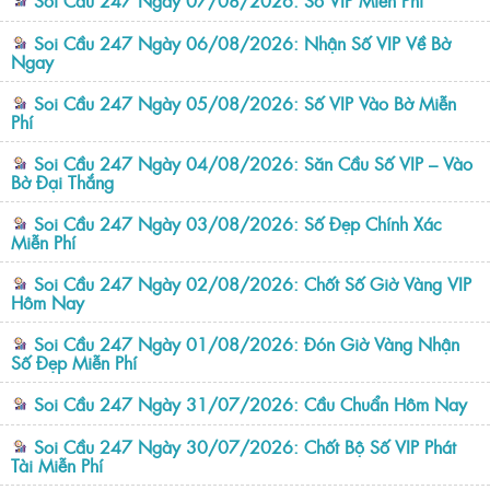
Soi Cầu 247 Ngày 07/08/2026: Số VIP Miễn Phí
Soi Cầu 247 Ngày 06/08/2026: Nhận Số VIP Về Bờ
Ngay
Soi Cầu 247 Ngày 05/08/2026: Số VIP Vào Bờ Miễn
Phí
Soi Cầu 247 Ngày 04/08/2026: Săn Cầu Số VIP – Vào
Bờ Đại Thắng
Soi Cầu 247 Ngày 03/08/2026: Số Đẹp Chính Xác
Miễn Phí
Soi Cầu 247 Ngày 02/08/2026: Chốt Số Giờ Vàng VIP
Hôm Nay
Soi Cầu 247 Ngày 01/08/2026: Đón Giờ Vàng Nhận
Số Đẹp Miễn Phí
Soi Cầu 247 Ngày 31/07/2026: Cầu Chuẩn Hôm Nay
Soi Cầu 247 Ngày 30/07/2026: Chốt Bộ Số VIP Phát
Tài Miễn Phí