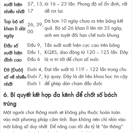
57, 13,
từ 16 – 23 lần
.
Phong độ số ổn định, rất
xuất hiện
17
dễ rơi lại
.
nhiều nhất
Đã hơn 10 ngày chưa ra trên bảng kết
Top bộ số
26, 39,
quả
.
Bộ số 26 khan lì lên tới 35 ngày,
khan lì dài
00
anh em tuyệt đối hạn chế nuôi khung
.
ngày
Đầu 9,
Tần suất xuất hiện cực cao trên bảng
Đầu số
Đầu 1,
KQXS, dao động từ 120 – 125 lần
.
Đây
xuất hiện
Đầu 6
là vị trí tốt để chọn số nuôi
.
đỉnh cao
Đuôi 4,
Đạt tần suất từ 119 – 122 lần trong chu
Đít (Đuôi)
Đuôi 7,
kỳ quay
.
Đây là dữ liệu khoa học tin cậy
số về nhiều
Đuôi 1
để ghép dàn chạm đầu đuôi
.
nhất
6. Bí quyết kết hợp đa kênh để chốt số bách
trúng
Một người chơi thông minh sẽ không phụ thuộc hoàn toàn
vào một phương pháp cảm tính
.
Bạn không nên chỉ nhìn vào
một bảng số duy nhất
.
Để nâng cao tối đa tỷ lệ “ăn thông”