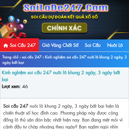
Soi Cầu 247
Giờ Vàng Chốt Số
Soi Cầu
Nuôi Lô
Trang chủ
›
soi cầu 247
›
Kinh nghiệm soi cầu 247 nuôi lô khung 2 ngày, 3
ngày bất bại
Kinh nghiệm soi cầu 247 nuôi lô khung 2 ngày, 3 ngày bất
bại
Lượt xem:
46
Soi cầu 247
nuôi lô khung 2 ngày, 3 ngày bất bại hiện là
chiến thuật số học đỉnh cao
.
Phương pháp này được cộng
đồng lô thủ săn đón bậc nhất hiện nay
.
Bạn đang mệt mỏi vì
cảnh đầu tư chớp nhoáng theo ngày
?
Bạn ngậm ngùi nhìn