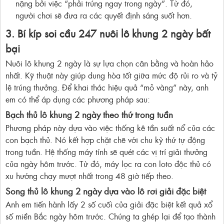
nặng bởi việc “phải trúng ngay trong ngày”
.
Từ đó,
người chơi sẽ đưa ra các quyết định sáng suốt hơn
.
3. Bí kíp soi cầu 247 nuôi lô khung 2 ngày bất
bại
Nuôi lô khung 2 ngày là sự lựa chọn cân bằng và hoàn hảo
nhất
.
Kỹ thuật này giúp dung hòa tốt giữa mức độ rủi ro và tỷ
lệ trúng thưởng
. Để khai thác hiệu quả “mỏ vàng” này, anh
em có thể áp dụng các phương pháp sau:
Bạch thủ lô khung 2 ngày theo thứ trong tuần
Phương pháp này dựa vào việc thống kê tần suất nổ của các
con bạch thủ
.
Nó kết hợp chặt chẽ với chu kỳ thứ tự động
trong tuần
.
Hệ thống máy tính sẽ quét các vị trí giải thưởng
của ngày hôm trước
.
Từ đó, máy lọc ra con loto độc thủ có
xu hướng chạy mượt nhất trong 48 giờ tiếp theo
.
Song thủ lô khung 2 ngày dựa vào lô rơi giải đặc biệt
Anh em tiến hành lấy 2 số cuối của giải đặc biệt kết quả xổ
số miền Bắc ngày hôm trước
.
Chúng ta ghép lại để tạo thành