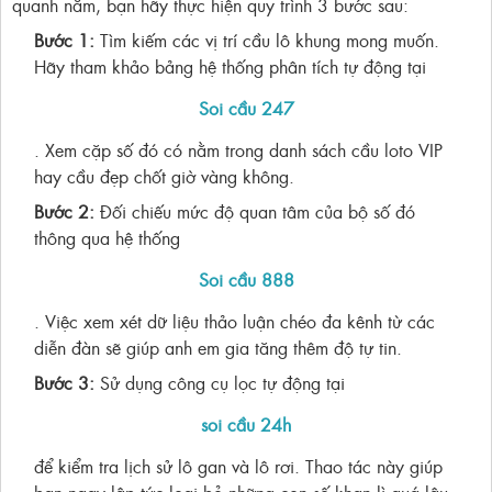
quanh năm, bạn hãy thực hiện quy trình 3 bước sau
:
Bước 1:
Tìm kiếm các vị trí cầu lô khung mong muốn.
Hãy tham khảo bảng hệ thống phân tích tự động tại
Soi cầu 247
.
Xem cặp số đó có nằm trong danh sách cầu loto VIP
hay cầu đẹp chốt giờ vàng không
.
Bước 2:
Đối chiếu mức độ quan tâm của bộ số đó
thông qua hệ thống
Soi cầu 888
.
Việc xem xét dữ liệu thảo luận chéo đa kênh từ các
diễn đàn sẽ giúp anh em gia tăng thêm độ tự tin
.
Bước 3:
Sử dụng công cụ lọc tự động tại
soi cầu 24h
để kiểm tra lịch sử lô gan và lô rơi
.
Thao tác này giúp