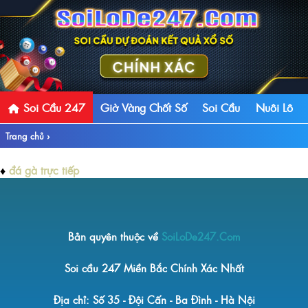
Soi Cầu 247
Giờ Vàng Chốt Số
Soi Cầu
Nuôi Lô
Trang chủ
›
♦
đá gà trực tiếp
Bản quyên thuộc về
SoiLoDe247.Com
Soi cầu 247 Miền Bắc Chính Xác Nhất
Địa chỉ: Số 35 - Đội Cấn - Ba Đình - Hà Nội