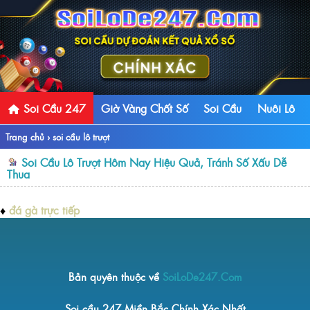
Soi Cầu 247
Giờ Vàng Chốt Số
Soi Cầu
Nuôi Lô
Trang chủ
›
soi cầu lô trượt
Soi Cầu Lô Trượt Hôm Nay Hiệu Quả, Tránh Số Xấu Dễ
Thua
♦
đá gà trực tiếp
Bản quyên thuộc về
SoiLoDe247.Com
Soi cầu 247 Miền Bắc Chính Xác Nhất