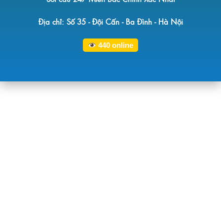
Địa chỉ: Số 35 - Đội Cấn - Ba Đình - Hà Nội
440
online