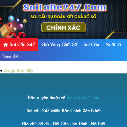
Soi Cầu 247
Giờ Vàng Chốt Số
Soi Cầu
Nuôi Lô
Trang chủ
›
♦
đá gà trực tiếp
Bản quyên thuộc về
SoiLoDe247.Com
Soi cầu 247 Miền Bắc Chính Xác Nhất
Địa chỉ: Số 35 - Đội Cấn - Ba Đình - Hà Nội