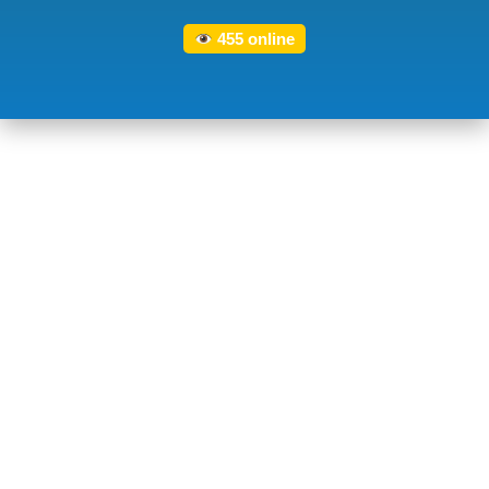
455
online