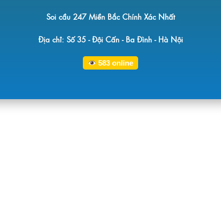
Soi cầu 247 Miền Bắc Chính Xác Nhất
Địa chỉ: Số 35 - Đội Cấn - Ba Đình - Hà Nội
583
online