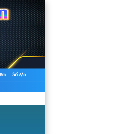
iệm
Sổ Mơ