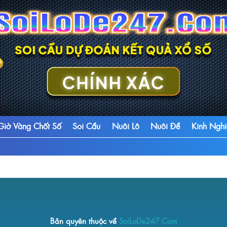
Giờ Vàng Chốt Số
Soi Cầu
Nuôi Lô
Nuôi Đề
Kinh Ngh
Bản quyên thuộc về
SoiLoDe247.Com