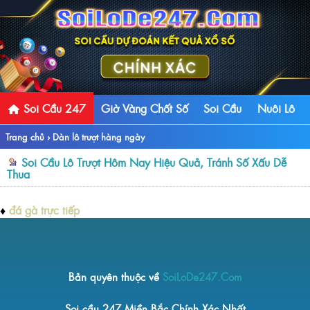
Soi Cầu 247
Giờ Vàng Chốt Số
Soi Cầu
Nuôi Lô
Trang chủ
›
Dàn lô trượt hàng ngày
Soi Cầu Lô Trượt Hôm Nay Hiệu Quả, Tránh Số Xấu Dễ
Thua
♦
đá gà trực tiếp
Bản quyên thuộc về
SoiLoDe247.Com
Soi cầu 247 Miền Bắc Chính Xác Nhất