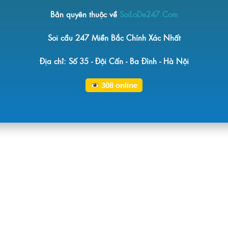
Bản quyên thuộc về
SoiLoDe247.Com
Soi cầu 247 Miền Bắc Chính Xác Nhất
Địa chỉ: Số 35 - Đội Cấn - Ba Đình - Hà Nội
308
online