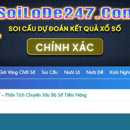
Giờ Vàng Chốt Số
Soi Cầu
Nuôi Lô
Nuôi Đề
Kinh Ngh
ố – Phân Tích Chuyên Sâu Bộ Số Tiềm Năng