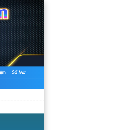
iệm
Sổ Mơ